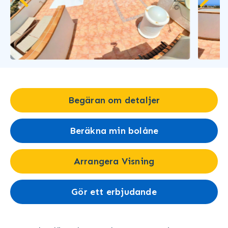
Begäran om detaljer
Beräkna min bolåne
Arrangera Visning
Gör ett erbjudande