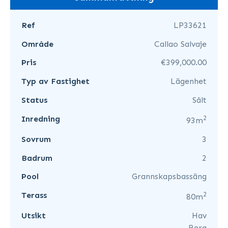
Ref
LP33621
Område
Callao Salvaje
Pris
€399,000.00
Typ av Fastighet
Lägenhet
Status
Sålt
2
Inredning
93m
Sovrum
3
Badrum
2
Pool
Grannskapsbassäng
2
Terass
80m
Utsikt
Hav
Berg