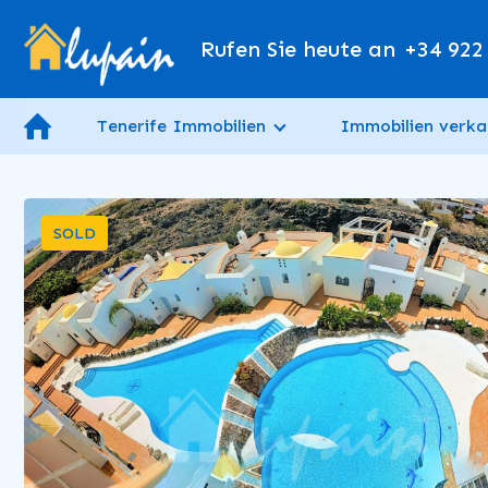
Rufen Sie heute an
+34 922
Tenerife Immobilien
Immobilien verka
SOLD