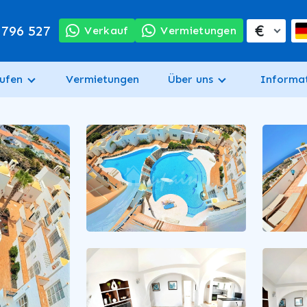
€
 796 527
Verkauf
Vermietungen
ufen
Vermietungen
Über uns
Informa