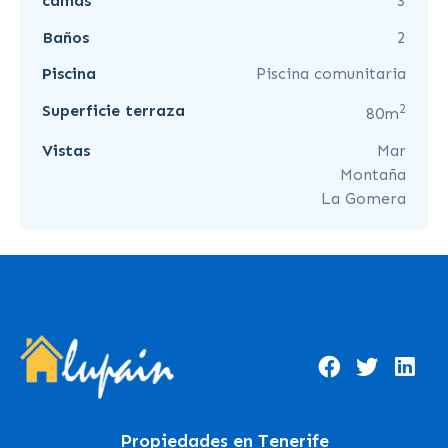
camas
3
Baños
2
Piscina
Piscina comunitaria
2
Superficie terraza
80m
Vistas
Mar
Montaña
La Gomera
Propiedades en Tenerife