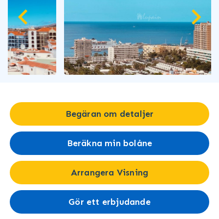
Begäran om detaljer
Beräkna min bolåne
Arrangera Visning
Gör ett erbjudande