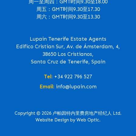
周一至周四：GMT时间9.30至18.00
周五：GMT时间9.30至17.30
周六：GMT时间9.30至13.30
Lupain Tenerife Estate Agents
Edifico Cristian Sur, Av. de Ámsterdam, 4,
38650 Los Cristianos,
Santa Cruz de Tenerife, Spain
Tel:
+34 922 796 527
Email:
info@lupain.com
Copyright © 2026 卢帕因特内里费房地产经纪人 Ltd.
Website Design by Web Optic.