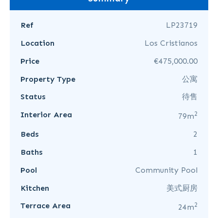
Ref
LP23719
Location
Los Cristianos
Price
€475,000.00
Property Type
公寓
Status
待售
2
Interior Area
79m
Beds
2
Baths
1
Pool
Community Pool
Kitchen
美式厨房
2
Terrace Area
24m