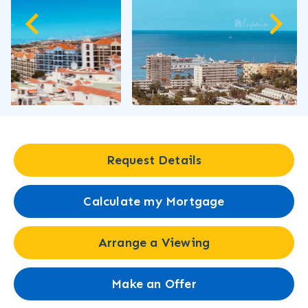
Request Details
Calculate my Mortgage
Arrange a Viewing
Make an Offer