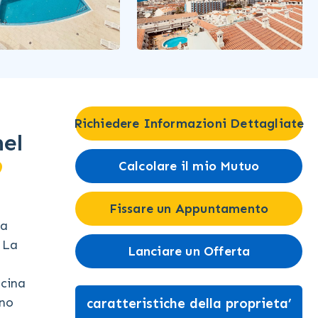
Richiedere Informazioni Dettagliate
el
9
Calcolare il mio Mutuo
Fissare un Appuntamento
la
 La
Lanciare un Offerta
ucina
ono
caratteristiche della proprieta’