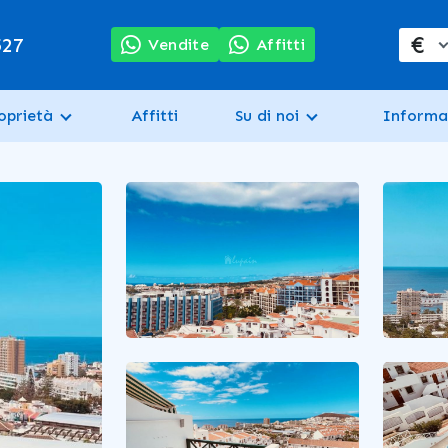
€
527
Vendite
Affitti
oprietà
Affitti
Su di noi
Informa