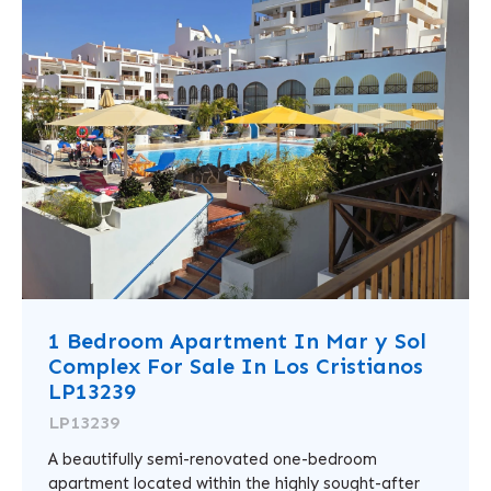
1 Bedroom Apartment In Mar y Sol
Complex For Sale In Los Cristianos
LP13239
LP13239
A beautifully semi-renovated one-bedroom
apartment located within the highly sought-after