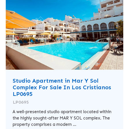
Studio Apartment in Mar Y Sol
Complex For Sale In Los Cristianos
LP0695
LP0695
A well-presented studio apartment located within
the highly sought-after MAR Y SOL complex. The
property comprises a modern ...