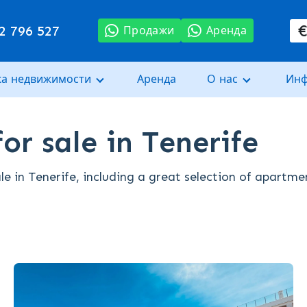
2 796 527
Продажи
Аренда
а недвижимости
Аренда
О нас
Ин
or sale in Tenerife
le in Tenerife, including a great selection of apartme