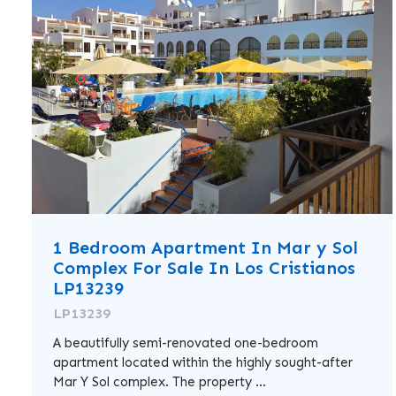
1 Bedroom Apartment In Mar y Sol
Complex For Sale In Los Cristianos
LP13239
LP13239
A beautifully semi-renovated one-bedroom
apartment located within the highly sought-after
Mar Y Sol complex. The property ...