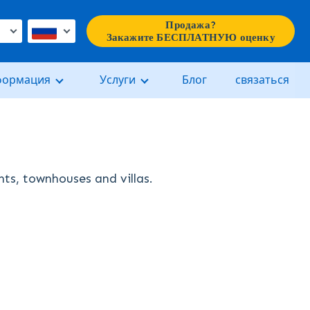
Продажа?
€
Закажите БЕСПЛАТНУЮ оценку
формация
Услуги
Блог
связаться
nts, townhouses and villas.