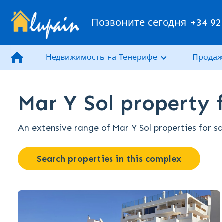
Позвоните сегодня
+34 92
Недвижимость на Тенерифе
Продаж
Mar Y Sol property f
An extensive range of Mar Y Sol properties for sa
Search properties in this complex