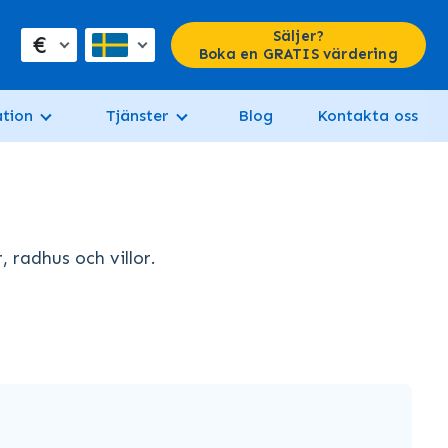
Säljer?
€
Boka en GRATIS värdering
tion
Tjänster
Blog
Kontakta oss
, radhus och villor.