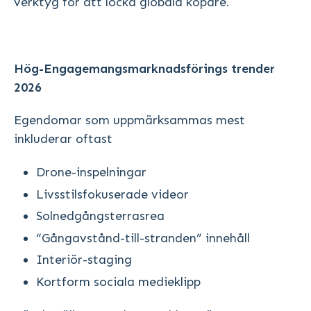
verktyg för att locka globala köpare.
Hög-Engagemangsmarknadsförings trender
2026
Egendomar som uppmärksammas mest
inkluderar oftast
Drone-inspelningar
Livsstilsfokuserade videor
Solnedgångsterrasrea
“Gångavstånd-till-stranden” innehåll
Interiör-staging
Kortform sociala medieklipp