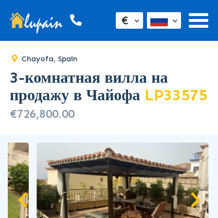
SOLD
€
Chayofa, Spain
3-комнатная вилла на
продажу в Чайофа
LP33575
€726,800.00