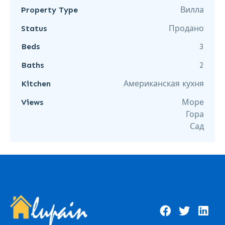
Property Type
Вилла
Status
Продано
Beds
3
Baths
2
Kitchen
Американская кухня
Views
Море
Гора
Сад