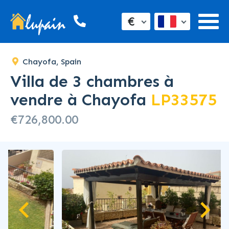
SOLD
€
Chayofa, Spain
Villa de 3 chambres à
vendre à Chayofa
LP33575
€726,800.00