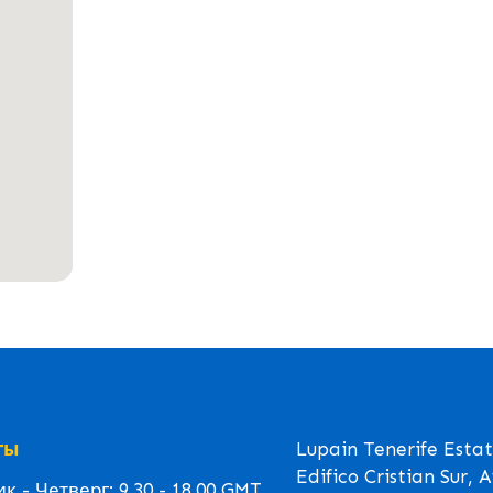
ты
Lupain Tenerife Esta
Edifico Cristian Sur, 
 - Четверг: 9.30 - 18.00 GMT