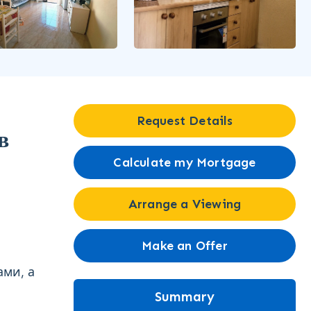
Request Details
в
Calculate my Mortgage
Arrange a Viewing
Make an Offer
ами, а
Summary