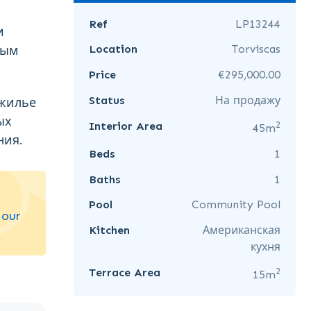
Ref
LP13244
и
Location
Torviscas
ным
Price
€295,000.00
Status
На продажу
 жилье
ых
2
Interior Area
45m
ния.
Beds
1
Baths
1
Pool
Community Pool
 our
Kitchen
Американская
кухня
2
Terrace Area
15m