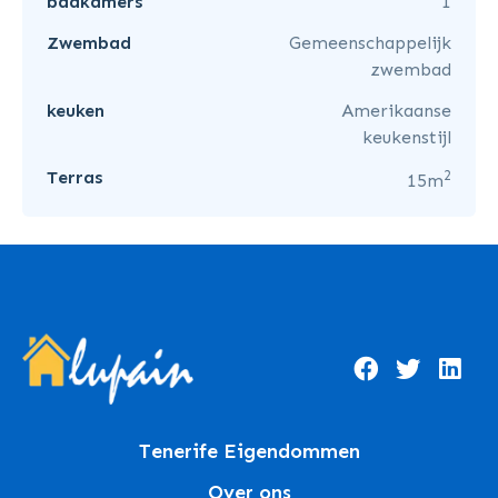
badkamers
1
Zwembad
Gemeenschappelijk
zwembad
keuken
Amerikaanse
keukenstijl
2
Terras
15m
Tenerife Eigendommen
Over ons