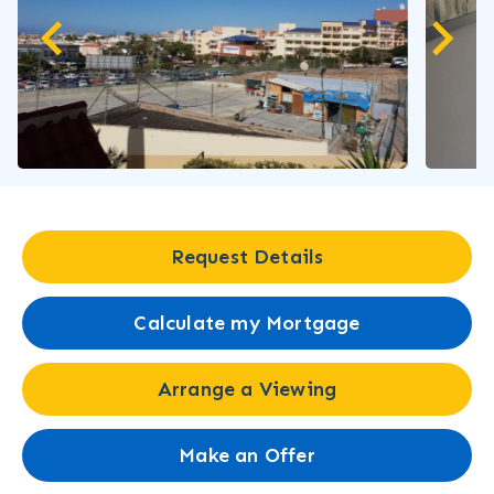
Request Details
Calculate my Mortgage
Arrange a Viewing
Make an Offer