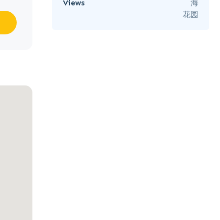
Views
海
花园