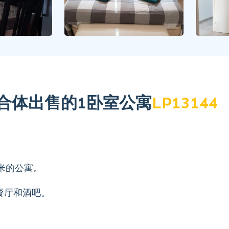
e综合体出售的1卧室公寓
LP13144
平方米的公寓。
多餐厅和酒吧。