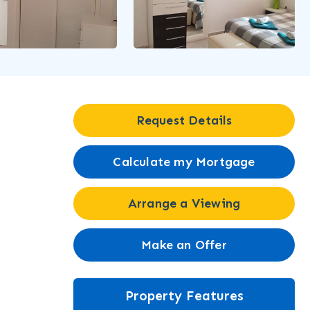
Request Details
Calculate my Mortgage
Arrange a Viewing
Make an Offer
Property Features