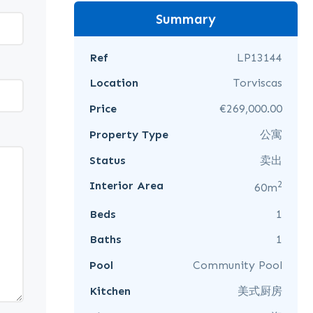
Summary
Ref
LP13144
Location
Torviscas
Price
€269,000.00
Property Type
公寓
Status
卖出
2
Interior Area
60m
Beds
1
Baths
1
Pool
Community Pool
Kitchen
美式厨房