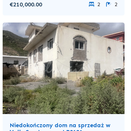
€210,000.00
2
2
Niedokończony dom na sprzedaż w