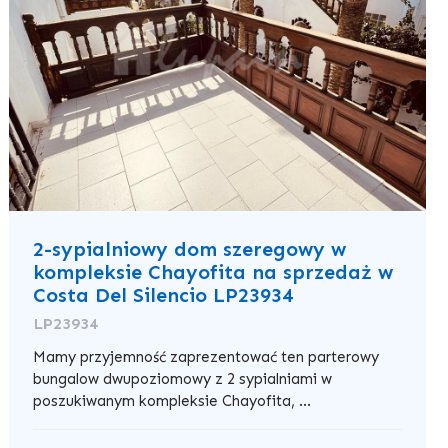
2-sypialniowy dom szeregowy w
kompleksie Chayofita na sprzedaż w
Costa Del Silencio LP23934
LP23934
Mamy przyjemność zaprezentować ten parterowy
bungalow dwupoziomowy z 2 sypialniami w
poszukiwanym kompleksie Chayofita, ...