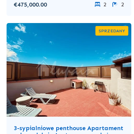
€475,000.00
2
2
SPRZEDANY
3-sypialniowe penthouse Apartament