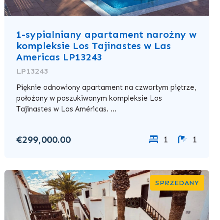
1-sypialniany apartament narożny w
kompleksie Los Tajinastes w Las
Americas LP13243
LP13243
Pięknie odnowiony apartament na czwartym piętrze,
położony w poszukiwanym kompleksie Los
Tajinastes w Las Américas. ...
€299,000.00
1
1
SPRZEDANY