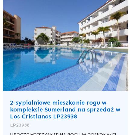
2-sypialniowe mieszkanie rogu w
kompleksie Sumerland na sprzedaż w
Los Cristianos LP23938
LP23938
UROCZE MIESZKANIE NA ROGU W DOSKONAŁEJ