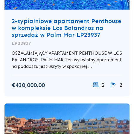
2-sypialniowe apartament Penthouse
w kompleksie Los Balandros na
sprzedaż w Palm Mar LP23937
LP23937
OSZAŁAMIAJĄCY APARTAMENT PENTHOUSE W LOS
BALANDROS, PALM MAR Ten wykwintny apartament
na poddaszu jest ukryty w spokojnej ...
€430,000.00
2
2