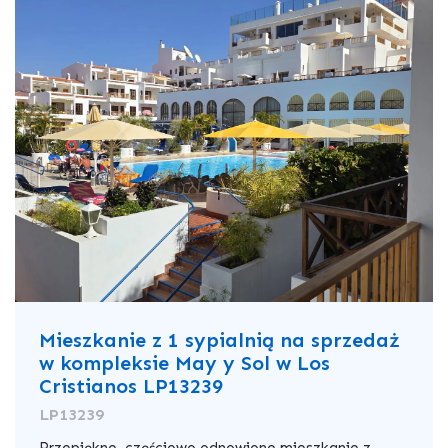
Mieszkanie z 1 sypialnią na sprzedaż
w kompleksie May y Sol w Los
Cristianos LP13239
LP13239
Przepiękne, częściowo odnowione mieszkanie z