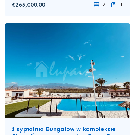
€265,000.00
2
1
1 sypialnia Bungalow w kompleksie