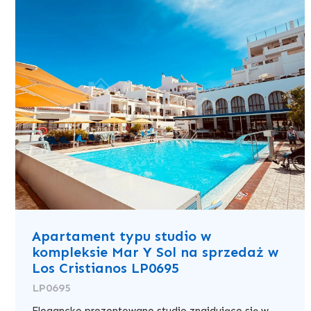
Apartament typu studio w
kompleksie Mar Y Sol na sprzedaż w
Los Cristianos LP0695
LP0695
Elegancko prezentowane studio znajdujące się w