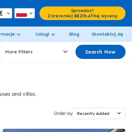
Sprzedaż?
€
Zarezerwuj BEZPŁATNĄ wycenę
rmacje
Usługi
Blog
Skontaktuj się
Search Now
More Filters
ses and villas.
Order by