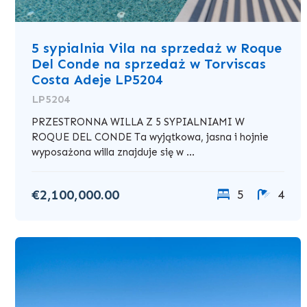
5 sypialnia Vila na sprzedaż w Roque
Del Conde na sprzedaż w Torviscas
Costa Adeje LP5204
LP5204
PRZESTRONNA WILLA Z 5 SYPIALNIAMI W
ROQUE DEL CONDE Ta wyjątkowa, jasna i hojnie
wyposażona willa znajduje się w ...
€2,100,000.00
5
4