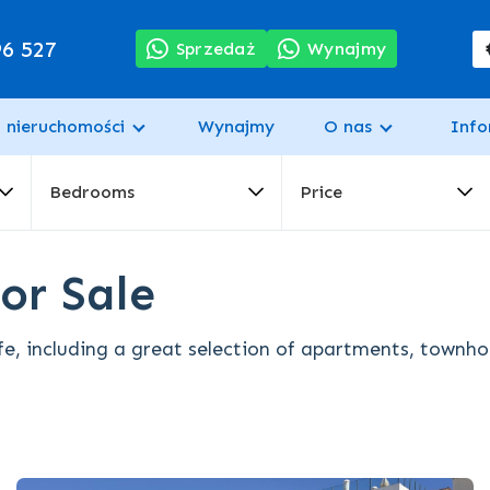
96 527
Sprzedaż
Wynajmy
 nieruchomości
Wynajmy
O nas
Info
Bedrooms
Price
or Sale
fe, including a great selection of apartments, townhou