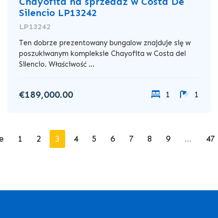
Chayofita na sprzedaż w Costa De
Silencio LP13242
LP13242
Ten dobrze prezentowany bungalow znajduje się w
poszukiwanym kompleksie Chayofita w Costa del
Silencio. Właściwość ...
€189,000.00
1
1
e
1
2
3
4
5
6
7
8
9
...
47