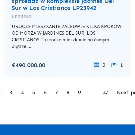
sprzedaż w kompleksie Jadines Del
Sur w Los Cristianos LP23942
LP23942
UROCZE MIESZKANIE ZALEDWIE KILKA KROKÓW
OD MORZA W JARDINES DEL SUR, LOS
CRISTIANOS To urocze mieszkanie na ósmym
piętrze, ...
€490,000.00
2
1
2
3
4
5
6
7
8
9
...
47
Next p