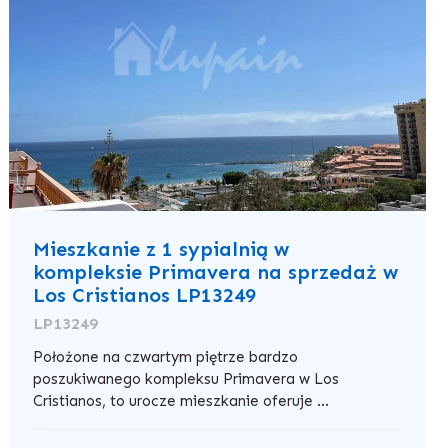
Mieszkanie z 1 sypialnią w
kompleksie Primavera na sprzedaż w
Los Cristianos LP13249
LP13249
Położone na czwartym piętrze bardzo
poszukiwanego kompleksu Primavera w Los
Cristianos, to urocze mieszkanie oferuje ...