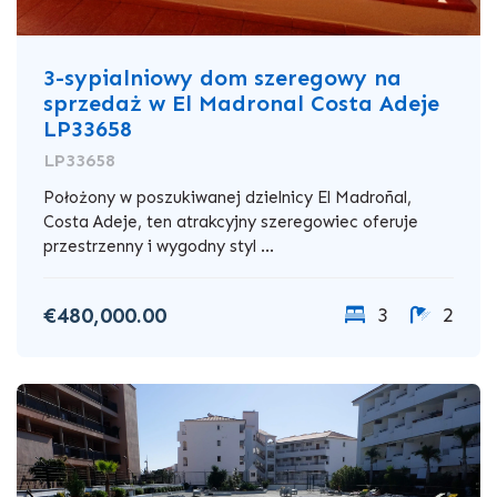
3-sypialniowy dom szeregowy na
sprzedaż w El Madronal Costa Adeje
LP33658
LP33658
Położony w poszukiwanej dzielnicy El Madroñal,
Costa Adeje, ten atrakcyjny szeregowiec oferuje
przestrzenny i wygodny styl ...
€480,000.00
3
2