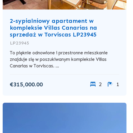
2-sypialniowy apartament w
kompleksie Villas Canarias na
sprzedaż w Torviscas LP23945
LP23945
To pięknie odnowione i przestronne mieszkanie
znajduje się w poszukiwanym kompleksie Villas
Canarias w Torviscas. ...
€315,000.00
2
1