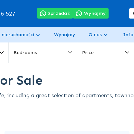
96 527
Sprzedaż
Wynajmy
 nieruchomości
Wynajmy
O nas
Info
Bedrooms
Price
or Sale
fe, including a great selection of apartments, townhou