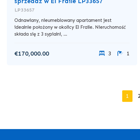
sprzedaż w El Fraile LP33657
LP33657
Odnawiany, nieumeblowany apartament jest
idealnie położony w okolicy El Fraile. Nieruchomość
składa się z 3 sypialni, ...
€170,000.00
3
1
1