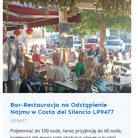
Bar-Restauracja na Odstąpienie
Najmu w Costa del Silencio LP9477
LP9477
Pojemność do 100 osób, teraz przyjmuję do 60 osób,
ponieważ nie mogę sam obsłużyć więcej w kuchni.