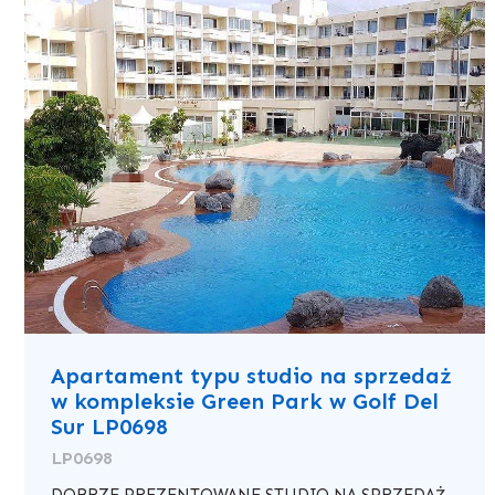
Apartament typu studio na sprzedaż
w kompleksie Green Park w Golf Del
Sur LP0698
LP0698
DOBRZE PREZENTOWANE STUDIO NA SPRZEDAŻ