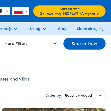
Sprzedaż?
€
Zarezerwuj BEZPŁATNĄ wycenę
rmacje
Usługi
Blog
Skontaktuj się
Search Now
More Filters
ses and villas.
Order by