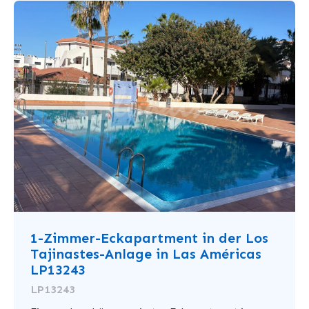
1-Zimmer-Eckapartment in der Los
Tajinastes-Anlage in Las Américas
LP13243
LP13243