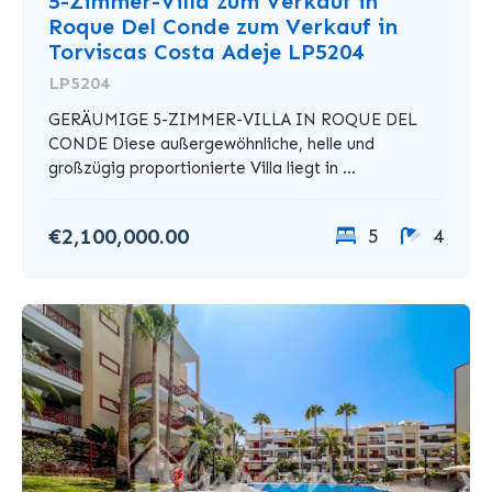
5-Zimmer-Villa zum Verkauf in
Roque Del Conde zum Verkauf in
Torviscas Costa Adeje LP5204
LP5204
GERÄUMIGE 5-ZIMMER-VILLA IN ROQUE DEL
CONDE Diese außergewöhnliche, helle und
großzügig proportionierte Villa liegt in ...
€2,100,000.00
5
4