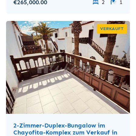
€265,000.00
2
1
VERKAUFT
2-Zimmer-Duplex-Bungalow im
Chayofita-Komplex zum Verkauf in