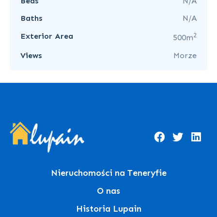
Beds
N/A
Baths
N/A
2
Exterior Area
500m
Views
Morze
Nieruchomości na Teneryfie
O nas
Historia Lupain