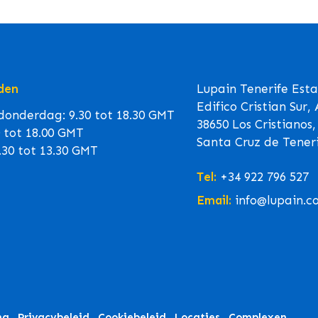
den
Lupain Tenerife Est
Edifico Cristian Sur,
onderdag: 9.30 tot 18.30 GMT
38650 Los Cristianos,
0 tot 18.00 GMT
Santa Cruz de Teneri
.30 tot 13.30 GMT
Tel:
+34 922 796 527
Email:
info@lupain.c
ng
Privacybeleid
Cookiebeleid
Locaties
Complexen