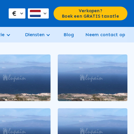
Verkopen?
€
Boek een GRATIS taxatie
ie
Diensten
Blog
Neem contact op