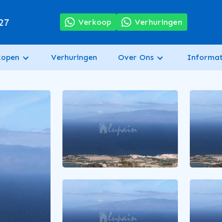
27
Verkoop
Verhuringen
kopen
Verhuringen
Over Ons
Informat