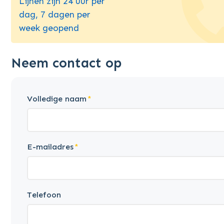
Lijnen zijn 24 uur per
dag, 7 dagen per
week geopend
Neem contact op
Volledige naam
E-mailadres
Telefoon