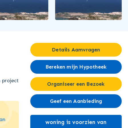
Details Aamvragen
Bereken mijn Hypotheek
 project
Organiseer een Bezoek
Geef een Aanbieding
van
woning is voorzien van