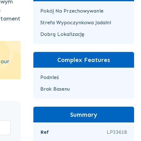
iowym
h
Pokój Na Przechowywanie
artament
Strefa Wypoczynkowa Jadalni
Dobrą Lokalizację
Complex Features
 our
Podnieś
Brak Basenu
Summary
Ref
LP33618