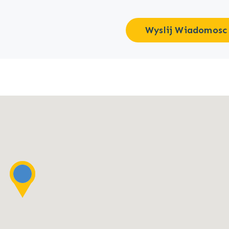
Wyslij Wiadomosc