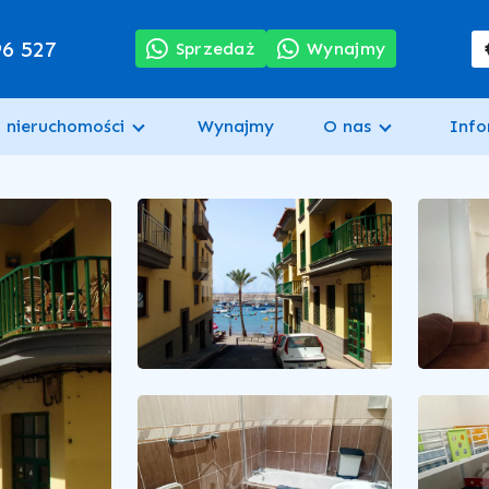
96 527
Sprzedaż
Wynajmy
 nieruchomości
Wynajmy
O nas
Info