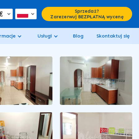
Sprzedaż?
€
Zarezerwuj BEZPŁATNĄ wycenę
rmacje
Usługi
Blog
Skontaktuj się