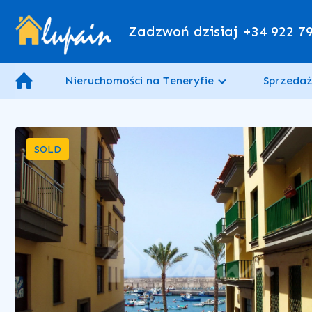
Zadzwoń dzisiaj
+34 922 7
Nieruchomości na Teneryfie
Sprzedaż
SOLD