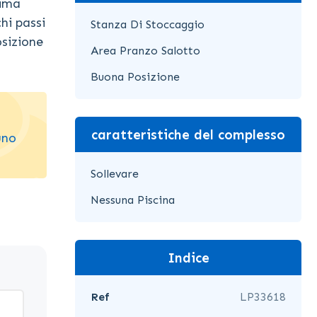
tima
hi passi
Stanza Di Stoccaggio
osizione
Area Pranzo Salotto
Buona Posizione
caratteristiche del complesso
uno
Sollevare
Nessuna Piscina
Indice
Ref
LP33618