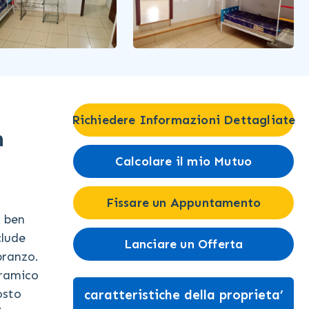
Richiedere Informazioni Dettagliate
n
Calcolare il mio Mutuo
Fissare un Appuntamento
a ben
clude
Lanciare un Offerta
pranzo.
oramico
osto
caratteristiche della proprieta’