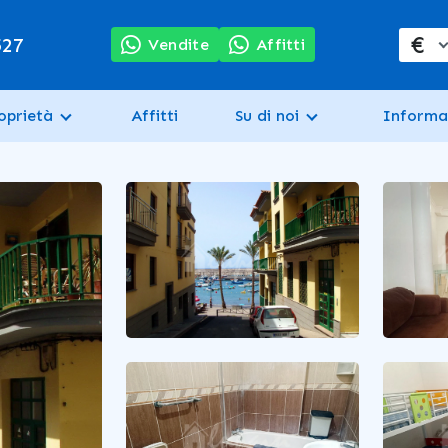
€
527
Vendite
Affitti
oprietà
Affitti
Su di noi
Informa