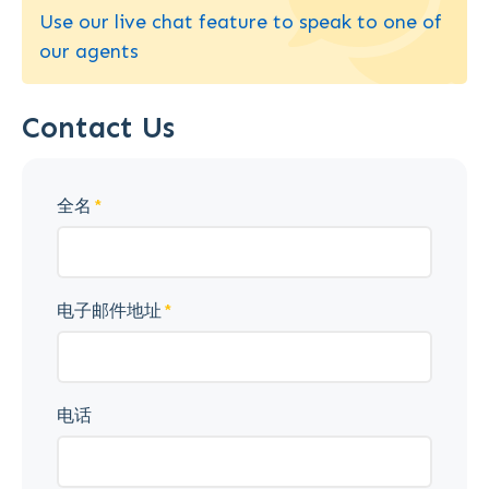
Use our live chat feature to speak to one of
our agents
Contact Us
全名
电子邮件地址
电话