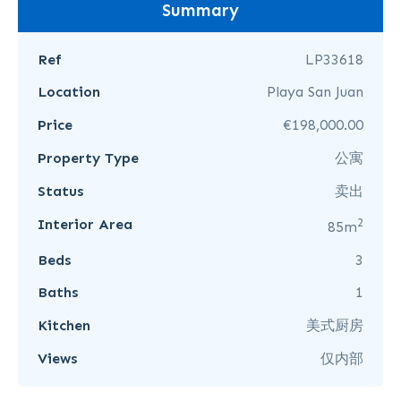
Summary
Ref
LP33618
Location
Playa San Juan
Price
€198,000.00
Property Type
公寓
Status
卖出
2
Interior Area
85m
Beds
3
Baths
1
Kitchen
美式厨房
Views
仅内部