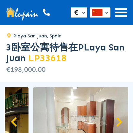
SOLD
€
Playa San Juan, Spain
3卧室公寓待售在PLaya San
Juan
LP33618
€198,000.00