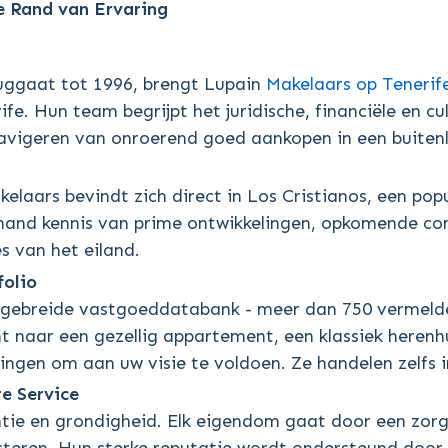
 Rand van Ervaring
ruggaat tot 1996, brengt Lupain
Makelaars op Tenerif
e. Hun team begrijpt het juridische, financiële en cul
navigeren van onroerend goed aankopen in een buiten
elaars bevindt zich direct in Los Cristianos, een pop
t-hand kennis van prime ontwikkelingen, opkomende c
s van het eiland.
olio
itgebreide vastgoeddatabank - meer dan 750 vermel
t naar een gezellig appartement, een klassiek herenhui
ingen om aan uw visie te voldoen. Ze handelen zelfs
e Service
ntie en grondigheid. Elk eigendom gaat door een zor