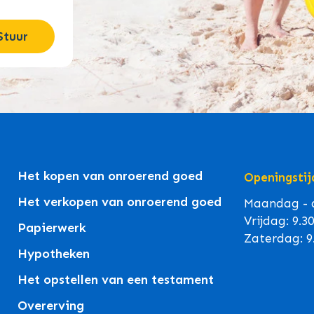
Stuur
Het kopen van onroerend goed
Openingstij
Het verkopen van onroerend goed
Maandag - d
Vrijdag: 9.3
Papierwerk
Zaterdag: 9
Hypotheken
Het opstellen van een testament
Overerving