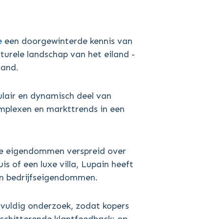
e
een doorgewinterde kennis van
turele landschap van het eiland -
land.
ulair en dynamisch deel van
omplexen en markttrends in een
de eigendommen verspreid over
s of een luxe villa, Lupain heeft
 in bedrijfseigendommen.
gvuldig onderzoek, zodat kopers