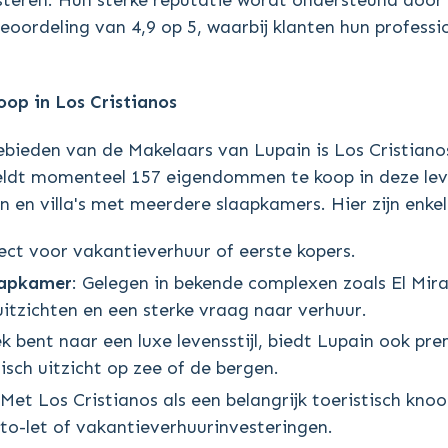
teren. Hun sterke reputatie wordt ondersteund door 
eoordeling van 4,9 op 5, waarbij klanten hun profession
op in Los Cristianos
ieden van de Makelaars van Lupain is Los Cristianos
eldt momenteel 157 eigendommen te koop in deze leve
 en villa's met meerdere slaapkamers. Hier zijn enk
fect voor vakantieverhuur of eerste kopers.
aapkamer
: Gelegen in bekende complexen zoals El Mira
itzichten en een sterke vraag naar verhuur.
ek bent naar een luxe levensstijl, biedt Lupain ook p
sch uitzicht op zee of de bergen.
 Met Los Cristianos als een belangrijk toeristisch k
-to-let of vakantieverhuurinvesteringen.