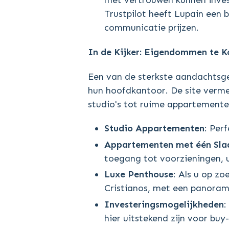
met vertrouwen kunnen inves
Trustpilot heeft Lupain een b
communicatie prijzen.
In de Kijker: Eigendommen te Ko
Een van de sterkste aandachtsgeb
hun hoofdkantoor. De site verm
studio's tot ruime appartementen
Studio Appartementen
: Per
Appartementen met één Sl
toegang tot voorzieningen, u
Luxe Penthouse
: Als u op zo
Cristianos, met een panorami
Investeringsmogelijkheden
:
hier uitstekend zijn voor buy