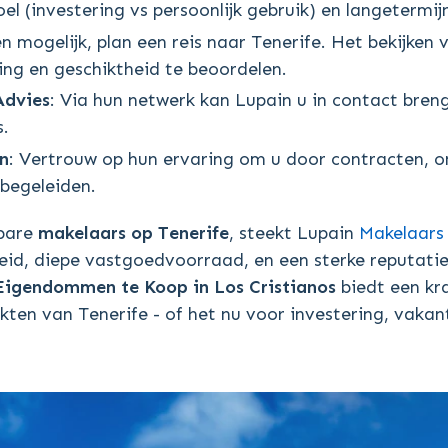
el (investering vs persoonlijk gebruik) en langetermij
en mogelijk, plan een reis naar Tenerife. Het bekijk
ng en geschiktheid te beoordelen.
Advies
: Via hun netwerk kan Lupain u in contact bre
s.
n
: Vertrouw op hun ervaring om u door contracten, 
begeleiden.
wbare
makelaars op Tenerife
, steekt Lupain
Makelaars 
id, diepe vastgoedvoorraad, en een sterke reputatie 
Eigendommen te Koop in Los Cristianos
biedt een kr
 van Tenerife - of het nu voor investering, vakantie,