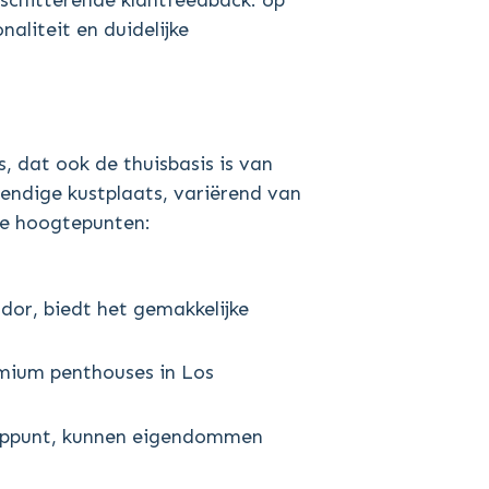
schitterende klantfeedback: op
aliteit en duidelijke
, dat ook de thuisbasis is van
ndige kustplaats, variërend van
ele hoogtepunten:
dor, biedt het gemakkelijke
remium penthouses in Los
nooppunt, kunnen eigendommen