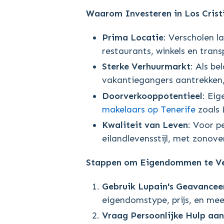
Waarom Investeren in Los Crist
Prima Locatie
: Verscholen 
restaurants, winkels en tran
Sterke Verhuurmarkt
: Als be
vakantiegangers aantrekken,
Doorverkooppotentieel
: Ei
makelaars op Tenerife
zoals 
Kwaliteit van Leven
: Voor p
eilandlevensstijl, met zono
Stappen om Eigendommen te Ve
Gebruik Lupain's Geavancee
eigendomstype, prijs, en mee
Vraag Persoonlijke Hulp aan