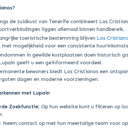
ianos?
langs de zuidkust van Tenerife combineert Los Cristi
sportverbindingen liggen allemaal binnen handbereik.
langrijke toeristische bestemming blijven
Los Cristia
 met mogelijkheid voor een consistente huurinkomst
gendommen in gewilde kustplaatsen doen historisch 
Lupain geeft u een geïnformeerd voordeel.
ermanente bewoners biedt Los Cristianos een ontspa
vergoten dagen en moderne voorzieningen.
rkennen met Lupain
rde Zoekfunctie
: Op hun website kunt u filteren op loc
r.
: Neem contact op met hun meertalige team voor o