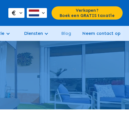
Verkopen?
€
Boek een GRATIS taxatie
ie
Diensten
Blog
Neem contact op