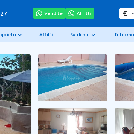
€
527
Vendite
Affitti
oprietà
Affitti
Su di noi
Informa