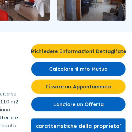
Richiedere Informazioni Dettagliate
Calcolare il mio Mutuo
Fissare un Appuntamento
uita su
i 110 m2
Lanciare un Offerta
piano
tterie e
rredata.
caratteristiche della proprieta’