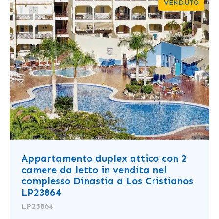
VENDUTO
Appartamento duplex attico con 2
camere da letto in vendita nel
complesso Dinastia a Los Cristianos
LP23864
LP23864