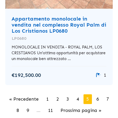
Appartamento monolocale in
vendita nel complesso Royal Palm di
Los Cristianos LP0680
LP0680
MONOLOCALE IN VENDITA - ROYAL PALM, LOS
CRISTIANOS Un'ottima opportunità per acquistare
un monolocale ben attrezzato ...
€192,500.00
1
« Precedente
1
2
3
4
5
6
7
8
9
...
11
Prossima pagina »