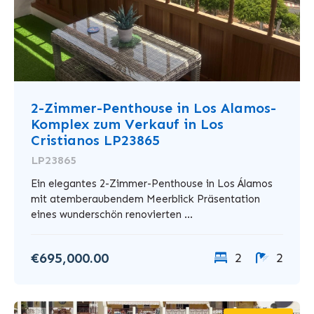
2-Zimmer-Penthouse in Los Alamos-
Komplex zum Verkauf in Los
Cristianos LP23865
LP23865
Ein elegantes 2-Zimmer-Penthouse in Los Álamos
mit atemberaubendem Meerblick Präsentation
eines wunderschön renovierten ...
€695,000.00
2
2