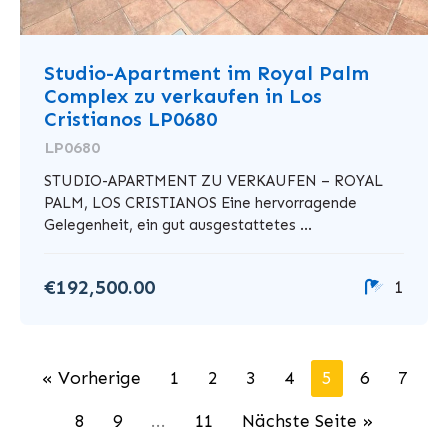
Studio-Apartment im Royal Palm
Complex zu verkaufen in Los
Cristianos LP0680
LP0680
STUDIO-APARTMENT ZU VERKAUFEN – ROYAL
PALM, LOS CRISTIANOS Eine hervorragende
Gelegenheit, ein gut ausgestattetes ...
€192,500.00
1
« Vorherige
1
2
3
4
5
6
7
8
9
...
11
Nächste Seite »