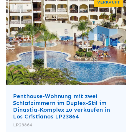
VERKAUFT
Penthouse-Wohnung mit zwei
Schlafzimmern im Duplex-Stil im
Dinastia-Komplex zu verkaufen in
Los Cristianos LP23864
LP23864