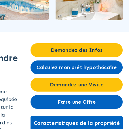
Demandez des Infos
ndre
Calculez mon prêt hypothécaire
Demandez une Visite
une
équipée
Faire une Offre
sur la
 la
rdins
Caracteristiques de la propriété