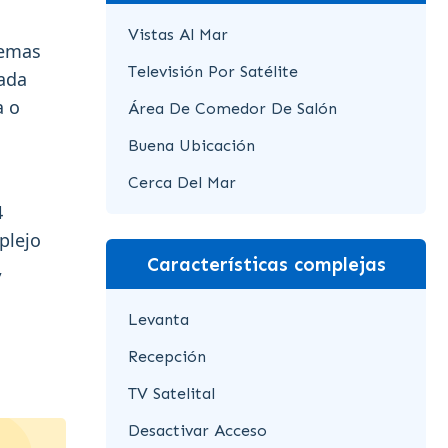
s
Vistas Al Mar
lemas
Televisión Por Satélite
vada
a o
Área De Comedor De Salón
Buena Ubicación
Cerca Del Mar
4
plejo
Características complejas
,
Levanta
Recepción
TV Satelital
Desactivar Acceso