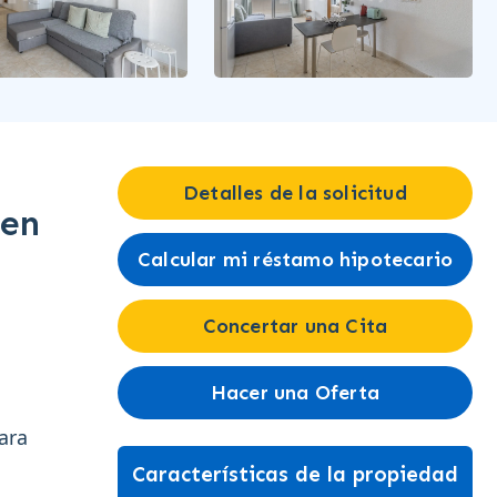
Detalles de la solicitud
 en
Calcular mi réstamo hipotecario
Concertar una Cita
Hacer una Oferta
ara
Características de la propiedad