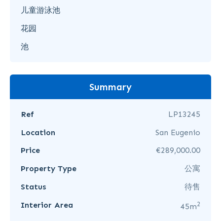
儿童游泳池
花园
池
Summary
Ref
LP13245
Location
San Eugenio
Price
€289,000.00
Property Type
公寓
Status
待售
2
Interior Area
45m