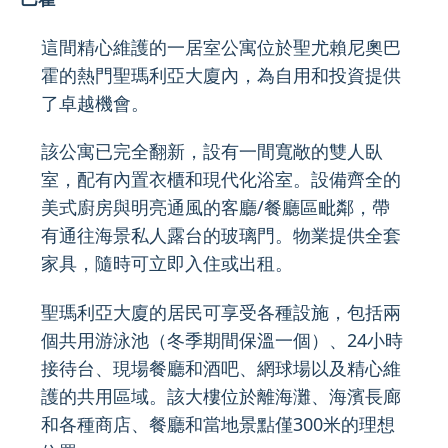
這間精心維護的一居室公寓位於聖尤賴尼奧巴
霍的熱門聖瑪利亞大廈內，為自用和投資提供
了卓越機會。
該公寓已完全翻新，設有一間寬敞的雙人臥
室，配有內置衣櫃和現代化浴室。設備齊全的
美式廚房與明亮通風的客廳/餐廳區毗鄰，帶
有通往海景私人露台的玻璃門。物業提供全套
家具，隨時可立即入住或出租。
聖瑪利亞大廈的居民可享受各種設施，包括兩
個共用游泳池（冬季期間保溫一個）、24小時
接待台、現場餐廳和酒吧、網球場以及精心維
護的共用區域。該大樓位於離海灘、海濱長廊
和各種商店、餐廳和當地景點僅300米的理想