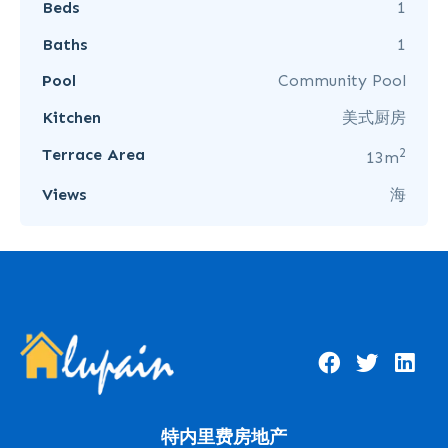
Beds
1
Baths
1
Pool
Community Pool
Kitchen
美式厨房
2
Terrace Area
13m
Views
海
特内里费房地产