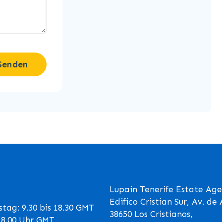
Senden
Lupain Tenerife Estate Age
Edifico Cristian Sur, Av. d
tag: 9.30 bis 18.30 GMT
38650 Los Cristianos,
 18.00 Uhr GMT