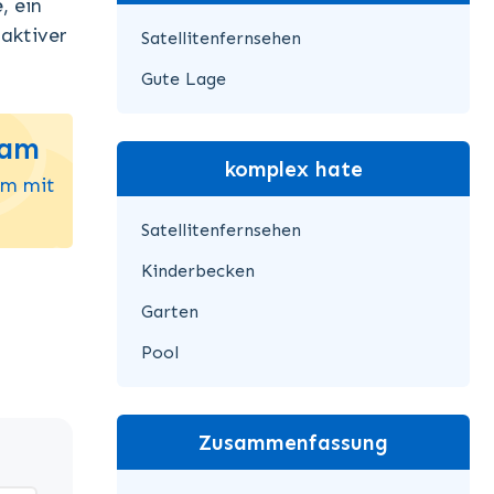
, ein
raktiver
Satellitenfernsehen
Gute Lage
eam
komplex hate
um mit
Satellitenfernsehen
Kinderbecken
Garten
Pool
Zusammenfassung