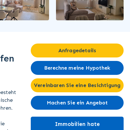
Anfragedetails
fen
Berechne meine Hypothek
Vereinbaren Sie eine Besichtigung
besteht
ische
Machen Sie ein Angebot
ühren.
ie
Immobilien hate