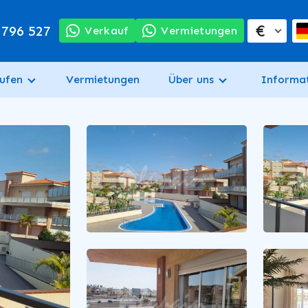
€
 796 527
Verkauf
Vermietungen
ufen
Vermietungen
Über uns
Informa