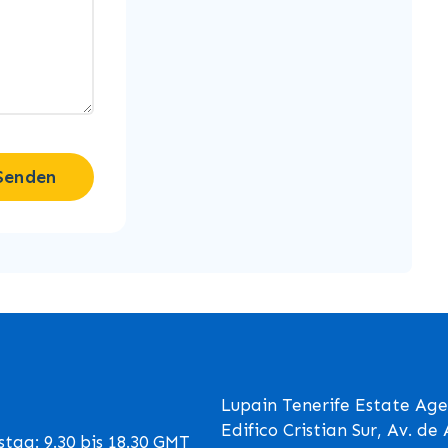
Senden
Lupain Tenerife Estate Age
Edifico Cristian Sur, Av. d
tag: 9.30 bis 18.30 GMT