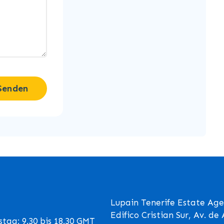
Senden
Lupain Tenerife Estate Age
Edifico Cristian Sur, Av. d
tag: 9.30 bis 18.30 GMT