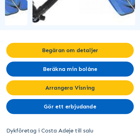
Begäran om detaljer
Beräkna min bolåne
Arrangera Visning
Gör ett erbjudande
Dykföretag i Costa Adeje till salu