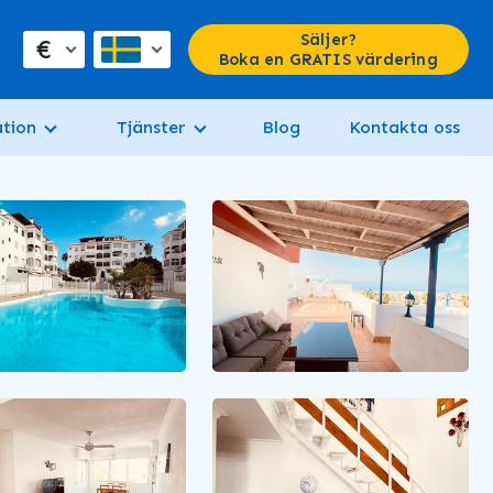
Säljer?
€
Boka en GRATIS värdering
tion
Tjänster
Blog
Kontakta oss