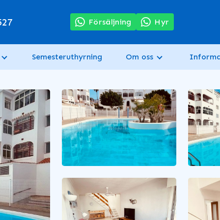
527
Försäljning
Hyr
Semesteruthyrning
Om oss
Informa