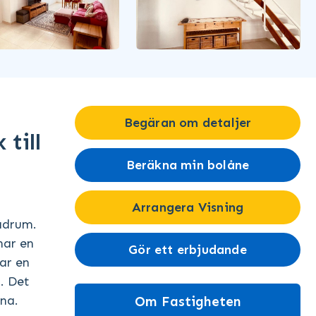
Begäran om detaljer
till
Beräkna min bolåne
Arrangera Visning
badrum.
har en
Gör ett erbjudande
ar en
. Det
ina.
Om Fastigheten