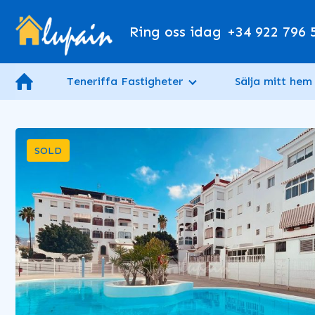
Ring oss idag
+34 922 796 
Teneriffa Fastigheter
Sälja mitt hem
SOLD