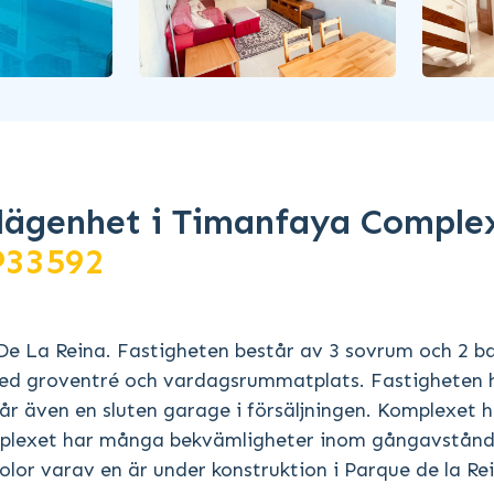
lägenhet i Timanfaya Complex 
P33592
 De La Reina. Fastigheten består av 3 sovrum och 2 
k med groventré och vardagsrummatplats. Fastigheten 
år även en sluten garage i försäljningen. Komplexet h
plexet har många bekvämligheter inom gångavstånd
kolor varav en är under konstruktion i Parque de la Re