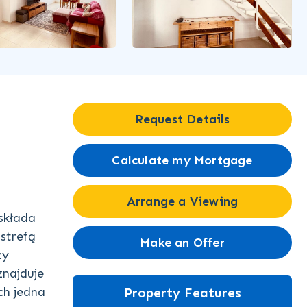
Request Details
Calculate my Mortgage
Arrange a Viewing
składa
 strefą
Make an Offer
ży
znajduje
ch jedna
Property Features