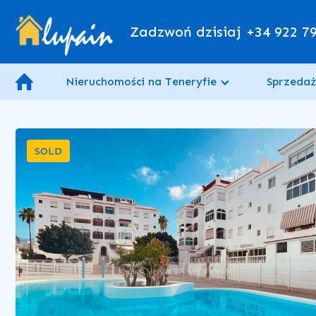
Zadzwoń dzisiaj
+34 922 7
Nieruchomości na Teneryfie
Sprzedaż
SOLD