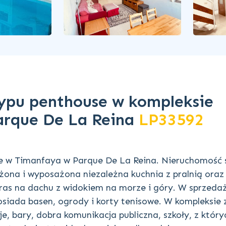
ypu penthouse w kompleksie
arque De La Reina
LP33592
 w Timanfaya w Parque De La Reina. Nieruchomość 
osażona i wyposażona niezależna kuchnia z pralnią oraz
ras na dachu z widokiem na morze i góry. W sprzeda
siada basen, ogrody i korty tenisowe. W kompleksie 
e, bary, dobra komunikacja publiczna, szkoły, z który