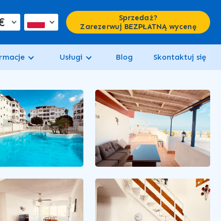
Sprzedaż?
€
Zarezerwuj BEZPŁATNĄ wycenę
rmacje
Usługi
Blog
Skontaktuj się