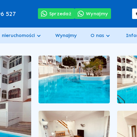
96 527
Sprzedaż
Wynajmy
 nieruchomości
Wynajmy
O nas
Info