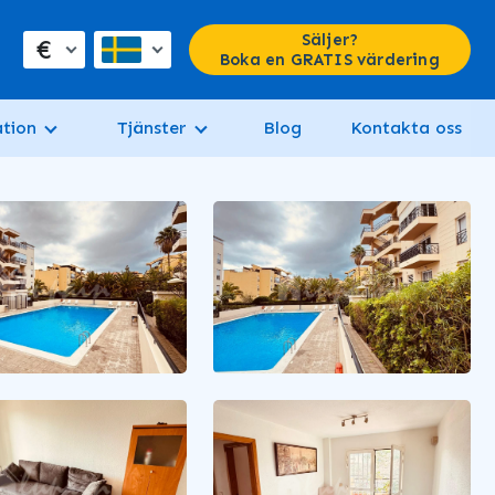
Säljer?
€
Boka en GRATIS värdering
tion
Tjänster
Blog
Kontakta oss