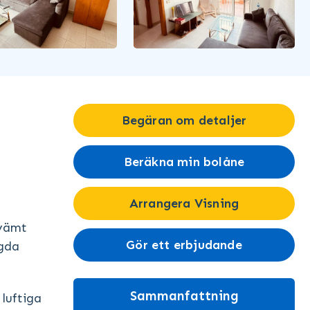
Begäran om detaljer
Beräkna min bolåne
Arrangera Visning
kvämt
Gör ett erbjudande
ggda
Sammanfattning
 luftiga