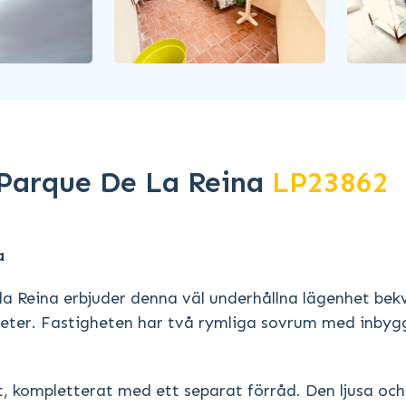
i Parque De La Reina
LP23862
a
 la Reina erbjuder denna väl underhållna lägenhet be
heter. Fastigheten har två rymliga sovrum med inby
, kompletterat med ett separat förråd. Den ljusa och