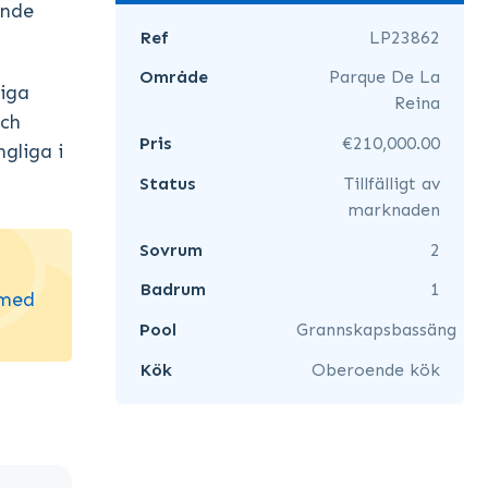
ande
Ref
LP23862
Område
Parque De La
liga
Reina
och
Pris
€210,000.00
gliga i
Status
Tillfälligt av
marknaden
Sovrum
2
Badrum
1
 med
Pool
Grannskapsbassäng
Kök
Oberoende kök