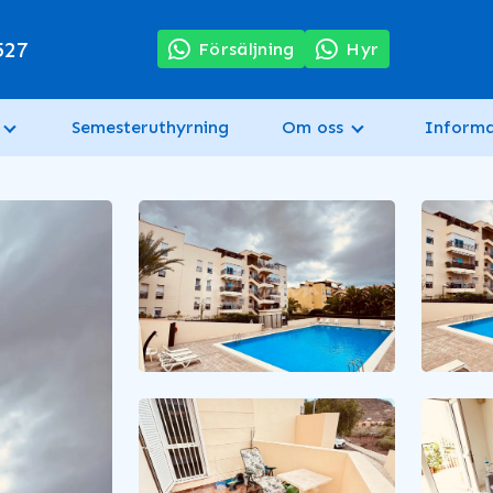
527
Försäljning
Hyr
Semesteruthyrning
Om oss
Informa