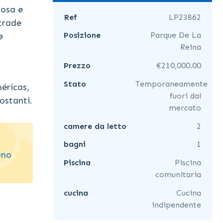
nosa e
Ref
LP23862
strade
Posizione
Parque De La
e
Reina
Prezzo
€210,000.00
Stato
Temporaneamente
méricas,
fuori dal
costanti.
mercato
camere da letto
2
bagni
1
uno
Piscina
Piscina
comunitaria
cucina
Cucina
indipendente