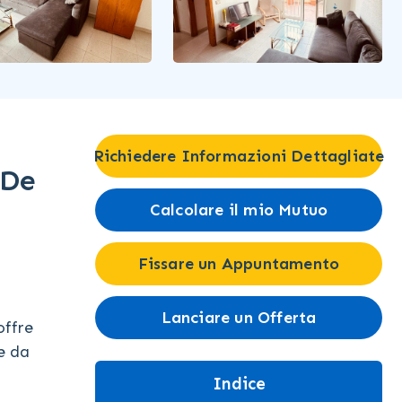
Richiedere Informazioni Dettagliate
 De
Calcolare il mio Mutuo
Fissare un Appuntamento
Lanciare un Offerta
offre
e da
Indice