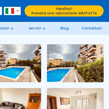
Vendita?
Prenota una valutazione GRATUITA
zioni
Servizi
Blog
Contattaci