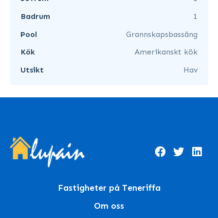
Badrum
1
Pool
Grannskapsbassäng
Kök
Amerikanskt kök
Utsikt
Hav
Fastigheter på Teneriffa
Om oss