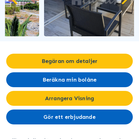
Begäran om detaljer
Beräkna min bolåne
Arrangera Visning
Gör ett erbjudande