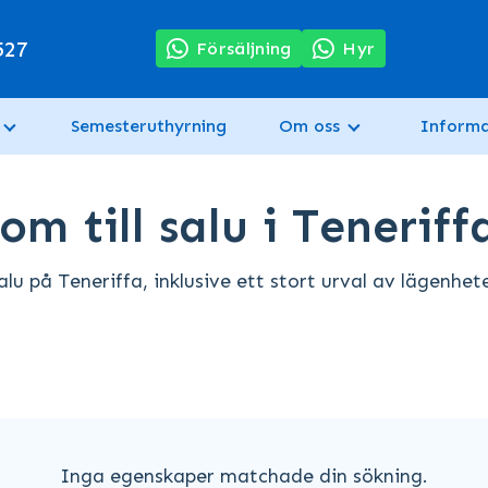
527
Försäljning
Hyr
Semesteruthyrning
Om oss
Informa
m till salu i Teneriff
lu på Teneriffa, inklusive ett stort urval av lägenhete
Inga egenskaper matchade din sökning.