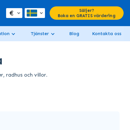
Säljer?
€
Boka en GRATIS värdering
tion
Tjänster
Blog
Kontakta oss
a
r, radhus och villor.