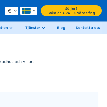
Säljer?
€
Boka en GRATIS värdering
tion
Tjänster
Blog
Kontakta oss
radhus och villor.