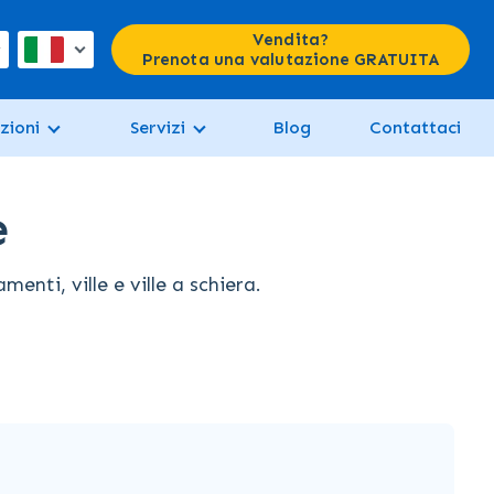
Vendita?
Prenota una valutazione GRATUITA
zioni
Servizi
Blog
Contattaci
e
nti, ville e ville a schiera.