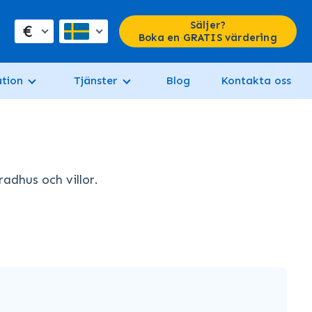
Säljer?
€
Boka en GRATIS värdering
tion
Tjänster
Blog
Kontakta oss
radhus och villor.