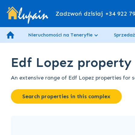
Zadzwoń dzisiaj
+34 922 7
Nieruchomości na Teneryfie
Sprzedaż
Edf Lopez property f
An extensive range of Edf Lopez properties for sa
Search properties in this complex