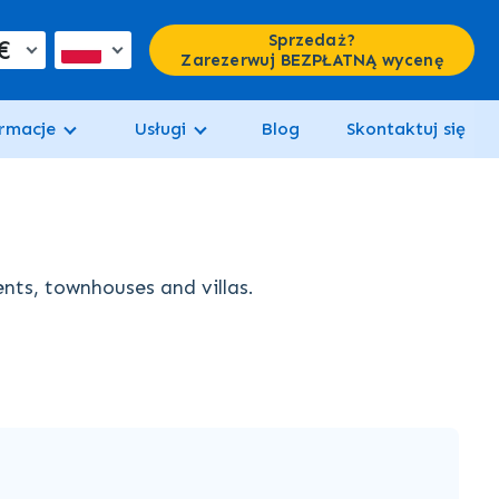
Sprzedaż?
€
Zarezerwuj BEZPŁATNĄ wycenę
rmacje
Usługi
Blog
Skontaktuj się
ents, townhouses and villas.