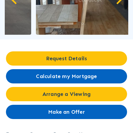
Request Details
Calculate my Mortgage
Arrange a Viewing
Make an Offer