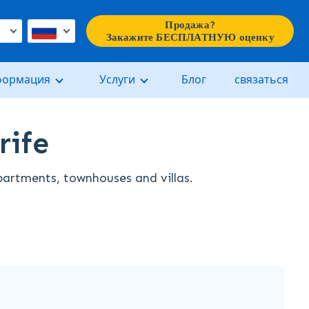
Продажа?
€
Закажите БЕСПЛАТНУЮ оценку
формация
Услуги
Блог
связаться
rife
apartments, townhouses and villas.