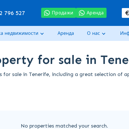
2 796 527
Продажи
Аренда
а недвижимости
Аренда
О нас
Ин
perty for sale in Tene
for sale in Tenerife, including a great selection of 
No properties matched your search.