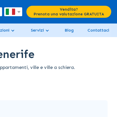
Vendita?
Prenota una valutazione GRATUITA
zioni
Servizi
Blog
Contattaci
enerife
artamenti, ville e ville a schiera.