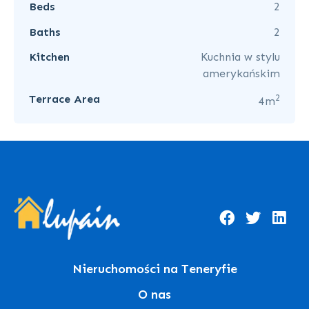
Beds
2
Baths
2
Kitchen
Kuchnia w stylu
amerykańskim
2
Terrace Area
4m
Nieruchomości na Teneryfie
O nas